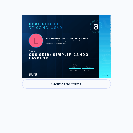
https://cursos.alura.com.br/certificate/3f574cdd-9bc0-45e0-9eaa-4674521f23a5
LAS
AU
CERTIFICADO
DE CONCLUSÃO
Definindo o layout base
Criando o layout da seção de
destaques
Estilizando a seção de populares
LEONARDO PRADO DE ALVARENGA
Estilizando o cabeçalho, menu e
concluiu o curso online com carga horária estimada em 8 horas.
rodapé
Finalizado em 29 de setembro de 2021
Deixando o site responsivo
Curso
Foram feitas 40 de 40 atividades.
CSS GRID: SIMPLIFICANDO
LAYOUTS
Guilherme Silveira
Paulo Silveira
Coordenador
Chief Vision Officer
Certificado formal