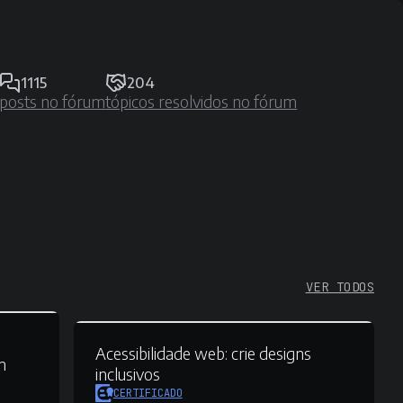
1115
204
posts no fórum
tópicos resolvidos no fórum
VER TODOS
Acessibilidade web:
crie designs
m
inclusivos
CERTIFICADO