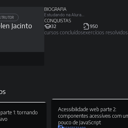
BIOGRAFIA
Estudando na Alura...
STRUTOR
CONQUISTAS
len Jacinto
32
950
cursos concluídos
exercícios resolvidos
os
Acessibilidade web parte 2:
parte 1:
tornando
componentes acessíveis com u
sivo
pouco de JavaScript