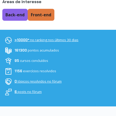
Áreas de interesse
Back-end
Front-end
no ranking nos últimos 30 dias
>10000º
pontos acumulados
161300
cursos concluídos
95
exercícios resolvidos
1156
tópicos resolvidos no fórum
0
posts no fórum
6