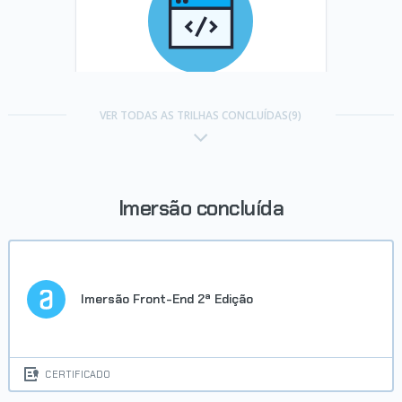
Trilha Explore React com
JavaScript
VER TODAS AS TRILHAS CONCLUÍDAS(9)
Concluído em 09/07/2025
VER CERTIFICADO
Imersão concluída
Imersão Front-End 2ª Edição
Trilha React com TypeScript na
CERTIFICADO
prática: produtividade e
qualidade de código