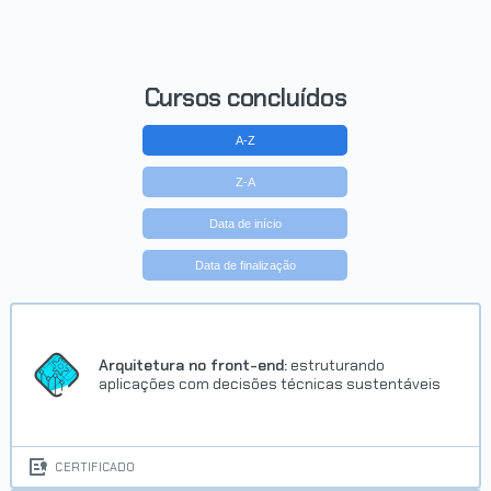
Concluído em 28/07/2025
VER CERTIFICADO
Cursos concluídos
A-Z
Z-A
Data de início
Data de finalização
Trilha Praticando JavaScript
Concluído em 07/05/2026
Arquitetura no front-end:
estruturando
aplicações com decisões técnicas sustentáveis
VER CERTIFICADO
CERTIFICADO