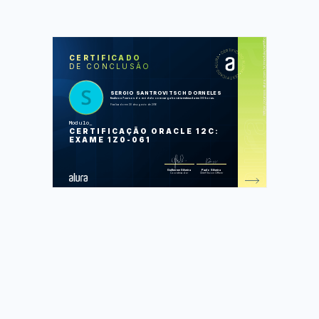
https://cursos.alura.com.br/module/certificate/c17377da-e0ed-41f2-82a0-c86b10803c79
SOS
CUR
CERTIFICADO
DE CONCLUSÃO
Certificação Oracle SQL
Fundamentals 1: Introduction to Oracle
Certificação Oracle SQL
Fundamentals 2: Retrieving Data
SERGIO SANTROVITSCH DORNELES
Certificação Oracle SQL
finalizou 7 cursos do módulo com carga horária estimada em 30 horas.
Fundamentals 3: Single Row Functions
Finalizado em 30 de agosto de 2016
Certificação Oracle SQL
Fundamentals 4: Group Functions
Modulo
Certificação Oracle SQL
CERTIFICAÇÃO ORACLE 12C:
Fundamentals 5: Joins e Subqueries
Certificação Oracle SQL
EXAME 1Z0-061
Fundamentals 6: DML e Transaction
Control
Certificação Oracle SQL
Fundamentals 7: Data definition language
Guilherme Silveira
Paulo Silveira
Coordenador
Chief Vision Officer
Foram feitas 88 de 92 atividades.