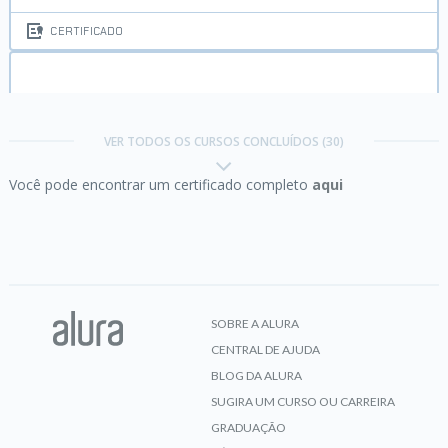
CERTIFICADO
AngularJS:
crie webapps poderosas
VER TODOS OS CURSOS CONCLUÍDOS (30)
Você pode encontrar um certificado completo
aqui
CERTIFICADO
Chrome DevTools:
analise, inspecione e depure
suas páginas Web
SOBRE A ALURA
CENTRAL DE AJUDA
CERTIFICADO
BLOG DA ALURA
SUGIRA UM CURSO OU CARREIRA
GRADUAÇÃO