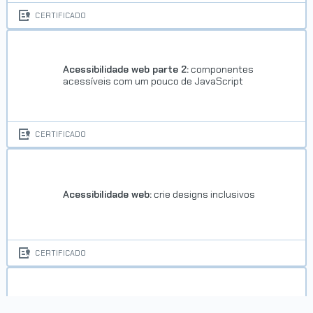
CERTIFICADO
Acessibilidade web parte 2:
componentes
acessíveis com um pouco de JavaScript
Trilha Vue.js
CERTIFICADO
Concluído em 23/02/2021
VER CERTIFICADO
Acessibilidade web:
crie designs inclusivos
CERTIFICADO
Agile na prática:
técnicas aplicadas para Gestão