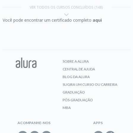
Ágil
Trilha Front-end
VER TODOS OS CURSOS CONCLUÍDOS (148)
Você pode encontrar um certificado completo
aqui
Concluído em 18/04/2021
CERTIFICADO
VER CERTIFICADO
Agilidade:
promovendo a transformação ágil
SOBRE A ALURA
CENTRAL DE AJUDA
CERTIFICADO
BLOG DA ALURA
SUGIRA UM CURSO OU CARREIRA
Trilha Front-end
GRADUAÇÃO
Alinhamento de TI ao negócio:
estratégias e
PÓS-GRADUAÇÃO
desenho de serviços
MBA
Concluído em 23/04/2021
VER CERTIFICADO
ACOMPANHE-NOS
APPS
CERTIFICADO