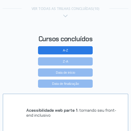
Trilha HTML e CSS
VER TODAS AS TRILHAS CONCLUÍDAS(10)
Concluído em 02/10/2020
VER CERTIFICADO
Cursos concluídos
A-Z
Z-A
Data de início
Data de finalização
Trilha Front End
Concluído em 10/02/2021
Acessibilidade web parte 1:
tornando seu front-
end inclusivo
VER CERTIFICADO