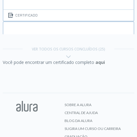
CERTIFICADO
Chatbot parte 1:
Começando com as conversas
inteligentes usando o Watson
VER TODOS OS CURSOS CONCLUÍDOS (25)
Você pode encontrar um certificado completo
aqui
CERTIFICADO
Escalando Equipes Ágeis:
como levar a agilidade
adiante na organização
SOBRE A ALURA
CENTRAL DE AJUDA
CERTIFICADO
BLOG DA ALURA
SUGIRA UM CURSO OU CARREIRA
GRADUAÇÃO