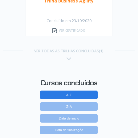
Trilha Business Agility
Concluído em 23/10/2020
VER CERTIFICADO
VER TODAS AS TRILHAS CONCLUÍDAS(1)
Cursos concluídos
A-Z
Z-A
Data de início
Data de finalização