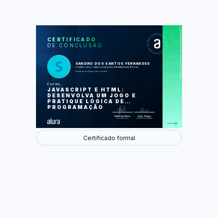
https://cursos.alura.com.br/certificate/01382aab-7779-40e9-9593-a1a4d3b3000d
LAS
AU
CERTIFICADO
DE CONCLUSÃO
Comece a programar hoje
Comunique-se com o usuário
Torne seu programa dinâmico com
variáveis
SANDRO DOS SANTOS FERNANDES
Crie suas próprias funcionalidades
concluiu o curso online com carga horária estimada em 16 horas.
Pratique resolvendo problemas do seu
Finalizado em 14 de agosto de 2022
dia a dia
Execute códigos diferentes
Curso
dependendo da condição
JAVASCRIPT E HTML:
Repita tarefas
Interaja de maneira diferente com o
DESENVOLVA UM JOGO E
usuário
PRATIQUE LÓGICA DE
Trabalhe com muitos dados
PROGRAMAÇÃO
Foram feitas 136 de 136 atividades.
Guilherme Silveira
Paulo Silveira
Coordenador
Chief Vision Officer
Certificado formal