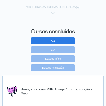
Trilha Integre aplicações Java
com Banco de dados
VER TODAS AS TRILHAS CONCLUÍDAS(4)
Concluído em 14/09/2023
VER CERTIFICADO
Cursos concluídos
A-Z
Z-A
Data de início
Data de finalização
Avançando com PHP:
Arrays, Strings, Função e
Web