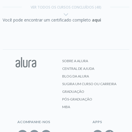
com exceções
VER TODOS OS CURSOS CONCLUÍDOS (48)
Você pode encontrar um certificado completo
aqui
CERTIFICADO
Dart:
dominando assincronismo e criando
comunicação com APIs
SOBRE A ALURA
CENTRAL DE AJUDA
CERTIFICADO
BLOG DA ALURA
SUGIRA UM CURSO OU CARREIRA
GRADUAÇÃO
Dart:
trabalhando com a sintaxe e configuração
PÓS-GRADUAÇÃO
de projeto
MBA
ACOMPANHE-NOS
APPS
CERTIFICADO