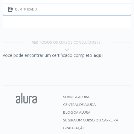
CERTIFICADO
Java II:
Orientação a Objetos
VER TODOS OS CURSOS CONCLUÍDOS (6)
Você pode encontrar um certificado completo
aqui
CERTIFICADO
MongoDB:
uma alternativa aos bancos relacionais
tradicionais
SOBRE A ALURA
CENTRAL DE AJUDA
CERTIFICADO
BLOG DA ALURA
SUGIRA UM CURSO OU CARREIRA
GRADUAÇÃO