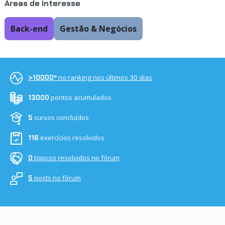
Áreas de interesse
Back-end
Gestão & Negócios
no ranking nos últimos 30 dias
>10000º
pontos acumulados
13000
cursos concluídos
5
exercícios resolvidos
116
tópicos resolvidos no fórum
0
posts no fórum
5