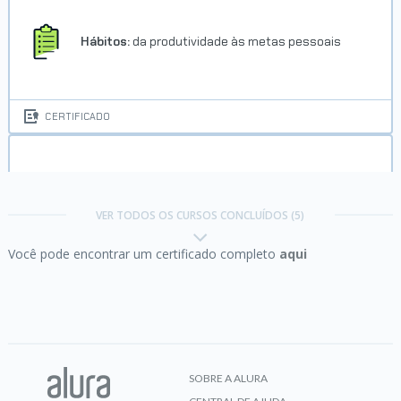
Hábitos:
da produtividade às metas pessoais
CERTIFICADO
Métricas Ágeis:
como medir resultados em um
Ambiente Ágil
VER TODOS OS CURSOS CONCLUÍDOS (5)
Você pode encontrar um certificado completo
aqui
CERTIFICADO
Scrum:
agilidade em seu projeto
SOBRE A ALURA