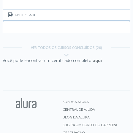
CERTIFICADO
HTML5 e CSS3 parte 2:
posicionamento, listas e
navegação
VER TODOS OS CURSOS CONCLUÍDOS (26)
Você pode encontrar um certificado completo
aqui
CERTIFICADO
HTML5 e CSS3 parte 3:
trabalhando com
formulários e tabelas
SOBRE A ALURA
CENTRAL DE AJUDA
CERTIFICADO
BLOG DA ALURA
SUGIRA UM CURSO OU CARREIRA
GRADUAÇÃO