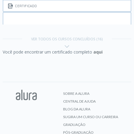
CERTIFICADO
Excel:
domine o editor de planilhas
VER TODOS OS CURSOS CONCLUÍDOS (16)
Você pode encontrar um certificado completo
aqui
CERTIFICADO
Funções com Excel:
operações matemáticas e
filtros
SOBRE A ALURA
CENTRAL DE AJUDA
CERTIFICADO
BLOG DA ALURA
SUGIRA UM CURSO OU CARREIRA
GRADUAÇÃO
Git e GitHub:
compartilhando e colaborando em
PÓS-GRADUAÇÃO