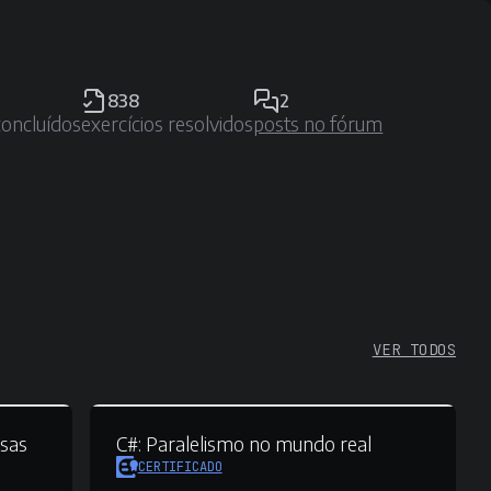
838
2
concluídos
exercícios resolvidos
posts no fórum
VER TODOS
sas
C#:
Paralelismo no mundo real
CERTIFICADO