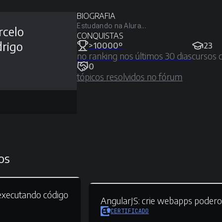
BIOGRAFIA
Estudando na Alura...
celo
CONQUISTAS
rigo
>10000º
23
no ranking nos últimos 30 dias
cursos 
0
tópicos resolvidos no fórum
os
xecutando código
AngularJS:
crie webapps podero
CERTIFICADO