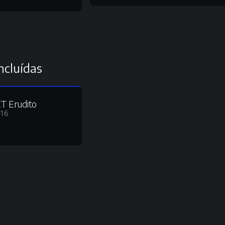
ncluídas
T Erudito
016