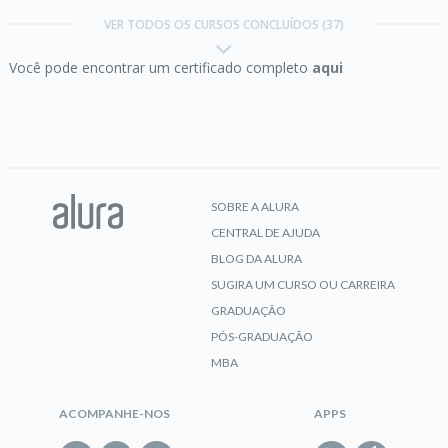
com validações e segurança.
VER TODOS OS CURSOS CONCLUÍDOS (37)
Você pode encontrar um certificado completo
aqui
CERTIFICADO
C# I:
Fundamentos da linguagem
SOBRE A ALURA
CENTRAL DE AJUDA
CERTIFICADO
BLOG DA ALURA
SUGIRA UM CURSO OU CARREIRA
GRADUAÇÃO
PÓS-GRADUAÇÃO
C# II:
Orientação a objetos
MBA
ACOMPANHE-NOS
APPS
CERTIFICADO