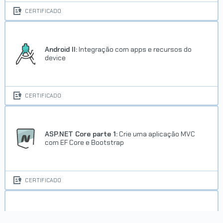
CERTIFICADO
Android II:
Integração com apps e recursos do
device
CERTIFICADO
ASP.NET Core parte 1:
Crie uma aplicação MVC
com EF Core e Bootstrap
CERTIFICADO
ASP.NET Core parte 2:
Melhorando sua webapp