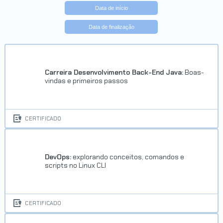
Data de início
Data de finalização
Carreira Desenvolvimento Back-End Java:
Boas-
vindas e primeiros passos
CERTIFICADO
DevOps:
explorando conceitos, comandos e
scripts no Linux CLI
CERTIFICADO