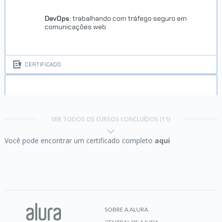
DevOps:
trabalhando com tráfego seguro em
comunicações web
CERTIFICADO
Excel:
domine o editor de planilhas
VER TODOS OS CURSOS CONCLUÍDOS (11)
Você pode encontrar um certificado completo
aqui
CERTIFICADO
Java:
aplicando a Orientação a Objetos
SOBRE A ALURA