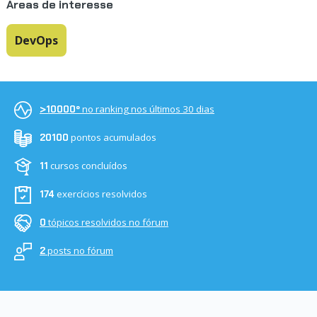
Áreas de interesse
DevOps
no ranking nos últimos 30 dias
>10000º
pontos acumulados
20100
cursos concluídos
11
exercícios resolvidos
174
tópicos resolvidos no fórum
0
posts no fórum
2