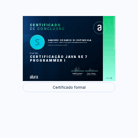
https://cursos.alura.com.br/certificate/d188dc6f-53fd-422e-b342-8ea4e5716c21
LAS
AU
CERTIFICADO
DE CONCLUSÃO
Defina o escopo de variáveis
Defina a estrutura de uma classe
Java
Crie aplicações Java executáveis
SANDRO CESARIO DI ESPINDULA
com um método main
concluiu o curso online com carga horária estimada em 8 horas.
Importe outros pacotes Java e
Finalizado em 02 de janeiro de 2017
deixe-os acessíveis ao seu código
Curso
Foram feitas 22 de 22 atividades.
CERTIFICAÇÃO JAVA SE 7
PROGRAMMER I
Guilherme Silveira
Paulo Silveira
Coordenador
Chief Vision Officer
Certificado formal