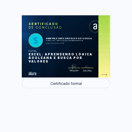
https://cursos.alura.com.br/certificate/394ccc70-2cf3-4592-aa70-691aaf671864
LAS
AU
CERTIFICADO
DE CONCLUSÃO
Funções de pesquisa e referência
Trabalhando com lógica
Desconto progressivo
Testes lógicos
SAMYRLE VASCONCELOS DE SOUSA
Busca aproximada
concluiu o curso online com carga horária estimada em 8 horas.
Finalizado em 08 de junho de 2026
Foram feitas 39 de 39 atividades.
Curso
EXCEL: APRENDENDO LÓGICA
BOOLEANA E BUSCA POR
VALORES
Guilherme Silveira
Paulo Silveira
Coordenador
Chief Vision Officer
Certificado formal