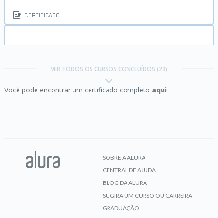
CERTIFICADO
ASP.NET:
Razor
VER TODOS OS CURSOS CONCLUÍDOS (28)
Você pode encontrar um certificado completo
aqui
CERTIFICADO
C# I:
Fundamentos da linguagem
SOBRE A ALURA
CENTRAL DE AJUDA
CERTIFICADO
BLOG DA ALURA
SUGIRA UM CURSO OU CARREIRA
GRADUAÇÃO