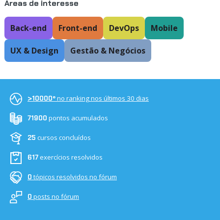
Áreas de interesse
Back-end
Front-end
DevOps
Mobile
UX & Design
Gestão & Negócios
no ranking nos últimos 30 dias
>10000º
pontos acumulados
71900
cursos concluídos
25
exercícios resolvidos
617
tópicos resolvidos no fórum
0
posts no fórum
0