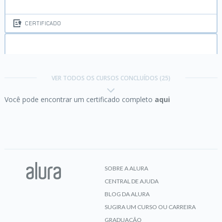
CERTIFICADO
Angular:
controle o fluxo de navegação
VER TODOS OS CURSOS CONCLUÍDOS (25)
Você pode encontrar um certificado completo
aqui
CERTIFICADO
Angular:
design de componentes com
acessibilidade
SOBRE A ALURA
CENTRAL DE AJUDA
CERTIFICADO
BLOG DA ALURA
SUGIRA UM CURSO OU CARREIRA
GRADUAÇÃO