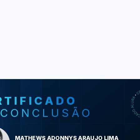
RTIFICADO
SO
 CONCLUSÃO
HTML5 e 
primeiras p
HTML
MATHEWS ADONNYS ARAUJO LIMA