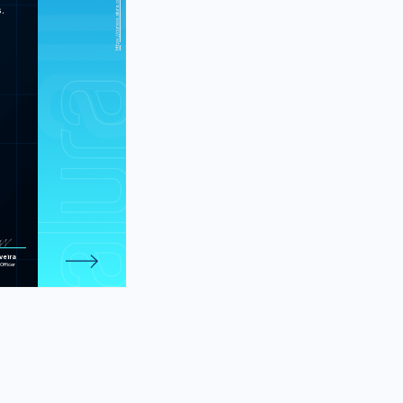
 suas páginas
.
 programando
guagem da web
Manipulando
na sua webapp
: construindo
e Applications
: construindo
e Applications
e 479 atividades.
veira
Officer