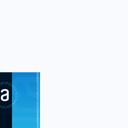
https://cursos.alura.com.br/module/certificate/3b8f99d5-c44b-4a59-ac59-2369140f5d41
S
CUR
CSS3 I: Suas
áginas da Web
5 e CSS3 II: