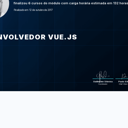
Turbinando as
finalizou 6 cursos do módulo com carga horária estimada em 132 horas
JavaScript:
Finalizado em 12 de outubro de 2017
na lin
Webpack: 
módulos 
Vue.js parte 1
Single Pag
NVOLVEDOR VUE.JS
Vue.js parte 2
Single Pag
Foram feitas 477 d
Guilherme Silveira
Paulo Sil
Coordenador
Chief Vision 