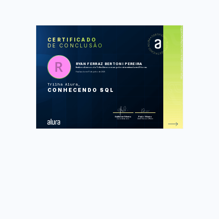
https://cursos.alura.com.br/degree/certificate/091ff886-a321-45d8-8495-274d9987ae43
SOS
CUR
CERTIFICADO
DE CONCLUSÃO
SQLite online: conhecendo instruções
SQL
SQLite Online: executando consultas
SQL
RYAN FERRAZ BERTONI PEREIRA
Realizando consultas com SQL:
finalizou 4 cursos da Trilha Alura com carga horária estimada em 41 horas.
Joins, Views e transações
Finalizado em 11 de junho de 2025
SQLite online: análise de dados com
SQL
Trilha Alura
CONHECENDO SQL
Foram feitas 229 de 229 atividades.
Guilherme Silveira
Paulo Silveira
Coordenador
Chief Vision Officer