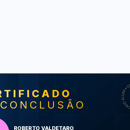
RTIFICADO
SO
 CONCLUSÃO
HTML5 e 
primeiras p
HTML
ROBERTO VALDETARO