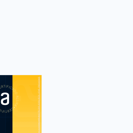
https://cursos.alura.com.br/module/certificate/57152941-900b-4236-87e6-01b2cbc5eb13
S
CUR
CSS3 I: Suas
áginas da Web
5 e CSS3 II: