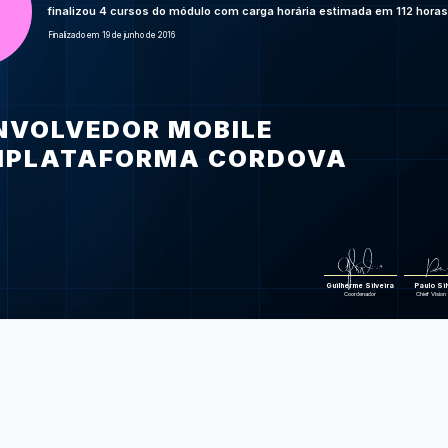
Turbinando as
finalizou 4 cursos do módulo com carga horária estimada em 112 horas
JavaScript:
Finalizado em 19 de junho de 2016
na lin
Cordova & Pho
mobile com H
Foram feitas 273 d
NVOLVEDOR MOBILE
IPLATAFORMA CORDOVA
Guilherme Silveira
Paulo Sil
Coordenador
Chief Vision 