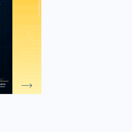
 suas páginas
.
 programando
guagem da web
neGap: Apps
TML, CSS e JS
e 321 atividades.
veira
Officer