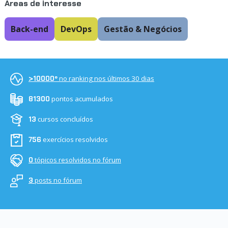
Áreas de interesse
Back-end
DevOps
Gestão & Negócios
no ranking nos últimos 30 dias
>10000º
pontos acumulados
81300
cursos concluídos
13
exercícios resolvidos
756
tópicos resolvidos no fórum
0
posts no fórum
3