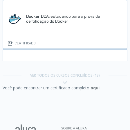
Docker DCA:
estudando para a prova de
certificação do Docker
CERTIFICADO
Docker DCA:
finalize os estudos para a prova de
certificação do Docker
VER TODOS OS CURSOS CONCLUÍDOS (13)
Você pode encontrar um certificado completo
aqui
CERTIFICADO
Docker Swarm:
Orquestrador de containers
SOBRE A ALURA