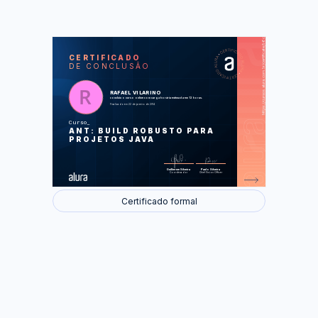
https://cursos.alura.com.br/certificate/b6c3be927eea3f67c24bbf1401c43c9b
LAS
AU
CERTIFICADO
DE CONCLUSÃO
O processo de build de um software e
introdução a ANT
Compilar e executar testes com ANT
Definição do classpath e
RAFAEL VILARINO
refatoração do build
concluiu o curso online com carga horária estimada em 12 horas.
Deployar e rodar a aplicação no
Finalizado em 22 de janeiro de 2014
servidor
Customizando o processo de build
Curso
com tarefas próprias
ANT: BUILD ROBUSTO PARA
PROJETOS JAVA
Foram feitas 0 de 31 atividades.
Guilherme Silveira
Paulo Silveira
Coordenador
Chief Vision Officer
Certificado formal