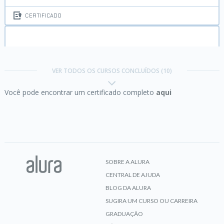
CERTIFICADO
Java II:
Orientação a Objetos
VER TODOS OS CURSOS CONCLUÍDOS (10)
Você pode encontrar um certificado completo
aqui
CERTIFICADO
Modelagem de banco de dados relacional:
entendendo SQL
SOBRE A ALURA
CENTRAL DE AJUDA
CERTIFICADO
BLOG DA ALURA
SUGIRA UM CURSO OU CARREIRA
GRADUAÇÃO