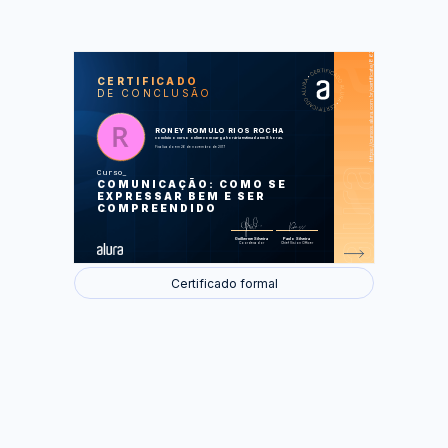
https://cursos.alura.com.br/certificate/862d2e8f-d27f-4a48-8aff-f56d06952751
LAS
AU
CERTIFICADO
DE CONCLUSÃO
Situações do dia a dia
A arte da comunicação
Comunicação boa é comunicação
eficaz
RONEY ROMULO RIOS ROCHA
Comunicação é gerar percepção
concluiu o curso online com carga horária estimada em 8 horas.
Como dar notícias ruins às pessoas
Finalizado em 26 de novembro de 2017
Curso
Foram feitas 38 de 39 atividades.
COMUNICAÇÃO: COMO SE
EXPRESSAR BEM E SER
COMPREENDIDO
Guilherme Silveira
Paulo Silveira
Coordenador
Chief Vision Officer
Certificado formal