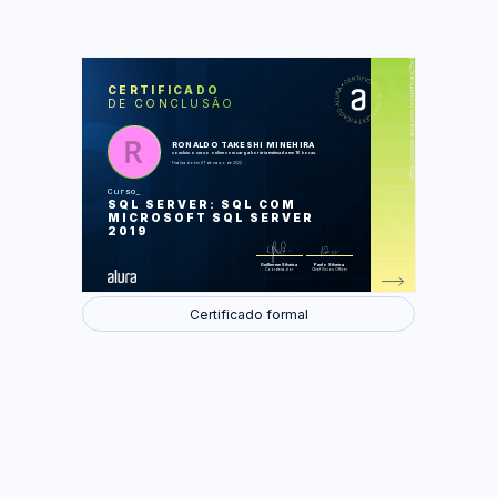
https://cursos.alura.com.br/certificate/7bc89190-a9f6-4c28-8cd8-dee36c12a72d
LAS
AU
CERTIFICADO
DE CONCLUSÃO
SQL - Conceitos
Instalando o MS SQL Server 2019
Definições e criando banco de dados
Criando tabelas
RONALDO TAKESHI MINEHIRA
Manutenção dos dados nas tabelas
concluiu o curso online com carga horária estimada em 16 horas.
Ordem dos campos e chave primária
Finalizado em 07 de março de 2022
Consultando dados das tabelas
Curso
Foram feitas 79 de 79 atividades.
SQL SERVER: SQL COM
MICROSOFT SQL SERVER
2019
Guilherme Silveira
Paulo Silveira
Coordenador
Chief Vision Officer
Certificado formal