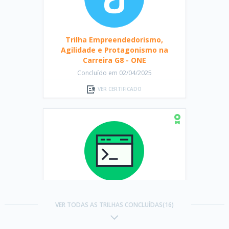
Trilha Empreendedorismo,
Agilidade e Protagonismo na
Carreira G8 - ONE
Concluído em 02/04/2025
VER CERTIFICADO
Trilha Aprenda a programar em
Java com Orientação a Objetos
VER TODAS AS TRILHAS CONCLUÍDAS(16)
Concluído em 04/07/2025