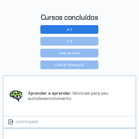
VER CERTIFICADO
Cursos concluídos
A-Z
Z-A
Data de início
Data de finalização
Trilha Java e Orientação a
Objetos G8 - ONE
Concluído em 04/07/2025
Aprender a aprender:
técnicas para seu
autodesenvolvimento
VER CERTIFICADO
CERTIFICADO