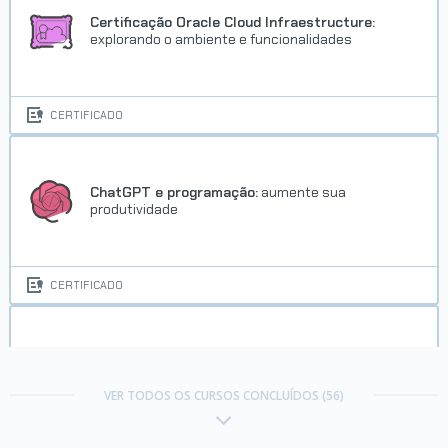
Certificação Oracle Cloud Infraestructure:
explorando o ambiente e funcionalidades
Trilha Java Web: crie aplicações
usando Spring Boot
CERTIFICADO
Concluído em 05/07/2025
VER CERTIFICADO
ChatGPT e programação:
aumente sua
produtividade
CERTIFICADO
ChatGPT:
otimizando a qualidade dos resultados
Trilha Java e Spring Boot
VER TODOS OS CURSOS CONCLUÍDOS (56)
Concluído em 05/07/2025