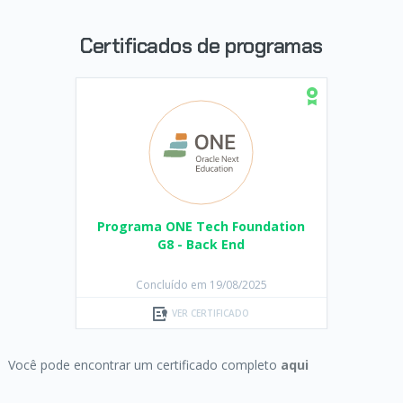
CERTIFICADO
VER CERTIFICADO
Certificados de programas
Começando em Programação:
carreira e
primeiros passos
CERTIFICADO
Trilha Inteligência Artificial e
Programa ONE Tech Foundation
Java G8 - ONE
Desenvolvimento de carreira:
a demanda do
G8 - Back End
mercado
Concluído em 18/07/2025
Concluído em 19/08/2025
VER CERTIFICADO
CERTIFICADO
VER CERTIFICADO
Você pode encontrar um certificado completo
aqui
DevOps:
explorando conceitos, comandos e
scripts no Linux CLI