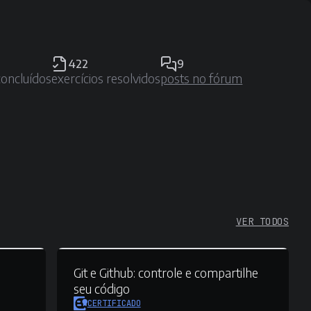
422
9
concluídos
exercícios resolvidos
posts no fórum
VER TODOS
Git e Github:
controle e compartilhe
seu código
CERTIFICADO