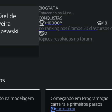
BIOGRAFIA
Estudando na Alura...
ael de
CONQUISTAS
veira
>10000º
18
no ranking nos últimos 30 dias
cursos 
czewski
2
tópicos resolvidos no fórum
os
do na modelagem
Começando em Programação:
carreira e primeiros passos
CERTIFICADO