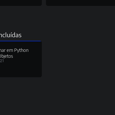
ncluídas
mar em Python
Objetos
021