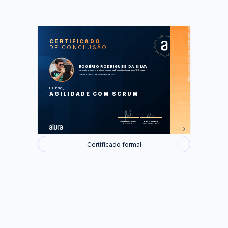
https://cursos.alura.com.br/certificate/f0b8ecf396a3bb12b43d053d41cd696b
LAS
AU
CERTIFICADO
DE CONCLUSÃO
Scrum e Iterações
Planning Meeting
Dia a dia da equipe
Review e Feedback
ROGÉRIO RODRIGUES DA SILVA
Retrospectiva e Melhoria Contínua
concluiu o curso online com carga horária estimada em 12 horas.
Daily Scrum
Finalizado em 02 de novembro de 2014
Os Papéis a Fundo
O Kanban
Curso
Estimativas Ágeis
AGILIDADE COM SCRUM
Uma Revisão de Scrum
Foram feitas 38 de 38 atividades.
Guilherme Silveira
Paulo Silveira
Coordenador
Chief Vision Officer
Certificado formal