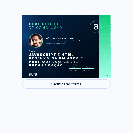
https://cursos.alura.com.br/certificate/a2baf2c4-77be-4beb-9947-58e229d96a5c
LAS
AU
CERTIFICADO
DE CONCLUSÃO
Comece a programar hoje
Comunique-se com o usuário
Torne seu programa dinâmico com
variáveis
RÓGER HOMEM HECK
Crie suas próprias funcionalidades
concluiu o curso online com carga horária estimada em 16 horas.
Pratique resolvendo problemas do seu
Finalizado em 20 de janeiro de 2021
dia a dia
Execute códigos diferentes
Curso
dependendo da condição
JAVASCRIPT E HTML:
Repita tarefas
Interaja de maneira diferente com o
DESENVOLVA UM JOGO E
usuário
PRATIQUE LÓGICA DE
Trabalhe com muitos dados
PROGRAMAÇÃO
Foram feitas 137 de 137 atividades.
Guilherme Silveira
Paulo Silveira
Coordenador
Chief Vision Officer
Certificado formal