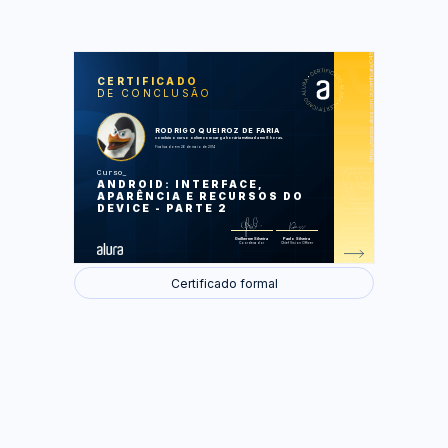
https://cursos.alura.com.br/certificate/0453ddd2486832e044d22a990d2dee8b
LAS
AU
CERTIFICADO
DE CONCLUSÃO
Completando nosso sistema: Intents
Câmera e arquivos
LayoutInflater para melhorar nossa
apresentação
RODRIGO QUEIROZ DE FARIA
Trabalhando com serviços em
concluiu o curso online com carga horária estimada em 8 horas.
background
Finalizado em 26 de maio de 2014
Curso
Foram feitas 21 de 21 atividades.
ANDROID: INTERFACE,
APARÊNCIA E RECURSOS DO
DEVICE - PARTE 2
Guilherme Silveira
Paulo Silveira
Coordenador
Chief Vision Officer
Certificado formal