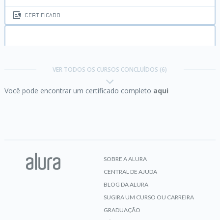
CERTIFICADO
JavaScript:
conhecendo objetos
VER TODOS OS CURSOS CONCLUÍDOS (6)
Você pode encontrar um certificado completo
aqui
CERTIFICADO
JavaScript:
utilizando tipos, variáveis e funções
SOBRE A ALURA
CENTRAL DE AJUDA
CERTIFICADO
BLOG DA ALURA
SUGIRA UM CURSO OU CARREIRA
GRADUAÇÃO