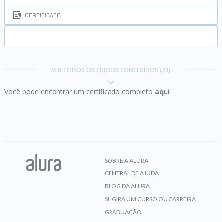
CERTIFICADO
Java JRE e JDK:
compile e execute o seu
programa
VER TODOS OS CURSOS CONCLUÍDOS (23)
Você pode encontrar um certificado completo
aqui
CERTIFICADO
Java OO:
entendendo a Orientação a Objetos
SOBRE A ALURA
CENTRAL DE AJUDA
CERTIFICADO
BLOG DA ALURA
SUGIRA UM CURSO OU CARREIRA
GRADUAÇÃO