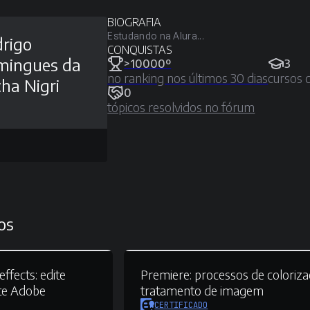
BIOGRAFIA
Estudando na Alura...
rigo
CONQUISTAS
mingues da
>10000º
3
no ranking nos últimos 30 dias
cursos 
ha Nigri
0
tópicos resolvidos no fórum
os
effects:
edite
Premiere:
processos de coloriza
te Adobe
tratamento de imagem
CERTIFICADO