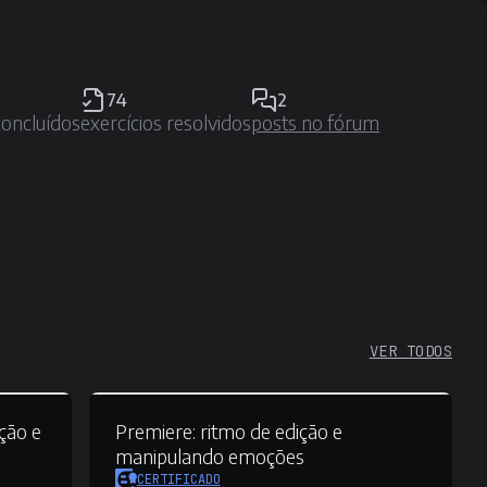
74
2
concluídos
exercícios resolvidos
posts no fórum
VER TODOS
ção e
Premiere:
ritmo de edição e
manipulando emoções
CERTIFICADO