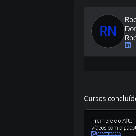
Rod
RN
Do
Roc
Cursos concluíd
Premiere e o After 
vídeos com o paco
CERTIFICADO