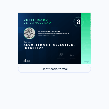
https://cursos.alura.com.br/certificate/e30229b1-c909-4fbf-9cf5-73fdc36fb6de
LAS
AU
CERTIFICADO
DE CONCLUSÃO
Busca do menor valor e um trecho
específico no array
Representando os produtos
A importância da ordenação
RODRIGO.MARZULLO
Ordenando ao selecionar o mais
concluiu o curso online com carga horária estimada em 12 horas.
barato
Finalizado em 16 de novembro de 2017
Simulando SelectionSort
Ordenando cartas de baralho
Curso
A comparação do desempenho de um
ALGORITMOS I: SELECTION,
algoritmo linear com um quadrático
Algoritmos cúbicos
INSERTION
Foram feitas 39 de 39 atividades.
Guilherme Silveira
Paulo Silveira
Coordenador
Chief Vision Officer
Certificado formal