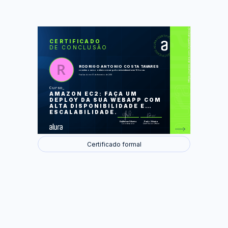
https://cursos.alura.com.br/certificate/ca24c9b7-d4d5-4968-976c-bf4b7b9bba93
LAS
AU
CERTIFICADO
DE CONCLUSÃO
Introdução ao Cloud Computing
Montando nosso primeiro ambiente no
EC2
Escalando o banco de dados com
RODRIGO ANTONIO COSTA TAVARES
RDS
concluiu o curso online com carga horária estimada em 12 horas.
Mais maquinas no EC2
Finalizado em 01 de fevereiro de 2018
Escalabilidade horizontal com Classic
Load Balancer
Curso
Publicando versões diferentes com
AMAZON EC2: FAÇA UM
Application Load Balancer
Usando Sticky Session
DEPLOY DA SUA WEBAPP COM
Escalando EC2 automaticamente
ALTA DISPONIBILIDADE E
Configurando o EC2 com o AWS CLI
ESCALABILIDADE.
Foram feitas 97 de 97 atividades.
Guilherme Silveira
Paulo Silveira
Coordenador
Chief Vision Officer
Certificado formal