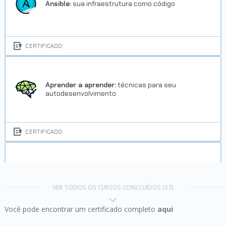
Ansible:
sua infraestrutura como código
CERTIFICADO
Aprender a aprender:
técnicas para seu
autodesenvolvimento
CERTIFICADO
Certificação Cisco CCNA parte 1:
Network
Fundamentals I
VER TODOS OS CURSOS CONCLUÍDOS (37)
Você pode encontrar um certificado completo
aqui
CERTIFICADO