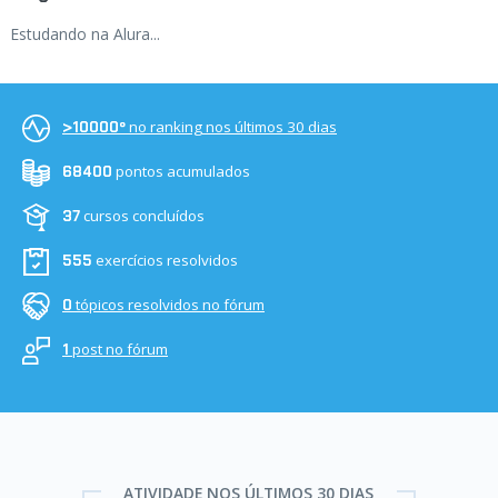
Estudando na Alura...
no ranking nos últimos 30 dias
>10000º
pontos acumulados
68400
cursos concluídos
37
exercícios resolvidos
555
tópicos resolvidos no fórum
0
post no fórum
1
ATIVIDADE NOS ÚLTIMOS 30 DIAS