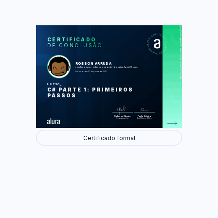
https://cursos.alura.com.br/certificate/dbd5f5ff-2604-4fb5-8de7-a51d775201bd
LAS
AU
CERTIFICADO
DE CONCLUSÃO
História e ecossistema da linguagem
Nosso primeiro programa e o Visual
Studio
Variáveis numéricas
ROBSON ARRUDA
Variáveis de texto
concluiu o curso online com carga horária estimada em 8 horas.
Controle de fluxo com IF
Finalizado em 27 de janeiro de 2022
Controle de fluxo com laços de
repetição
Curso
C# PARTE 1: PRIMEIROS
Foram feitas 67 de 67 atividades.
PASSOS
Guilherme Silveira
Paulo Silveira
Coordenador
Chief Vision Officer
Certificado formal