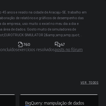
o 45 anos e resido na cidade de Aracaju-SE. trabalho em
 elaboração de relatórios e gráficos de desempenho das
a da empresa, uso muito o excel no meu dia a dia e
 área de dados. Gosto muito de simuladores de
uot;EUROTRUCK SIMULATOR 2&amp;amp;amp;quot; .
760
47
concluídos
exercícios resolvidos
posts no fórum
VER TODOS
BigQuery:
manipulação de dados