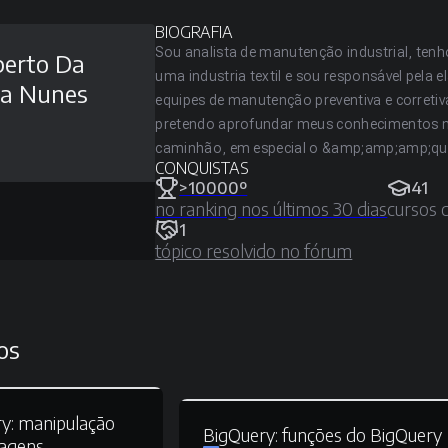
BIOGRAFIA
Sou analista de manutenção industrial, tenh
erto Da
uma industria textil e sou responsável pela
va Nunes
equipes de manutenção preventiva e corretiv
pretendo aprofundar meus conhecimentos na
caminhão, em especial o &amp;amp;amp;q
CONQUISTAS
>10000º
41
no ranking nos últimos 30 dias
cursos 
1
tópico resolvido no fórum
os
y:
manipulação
BigQuery:
funções do BigQuery
uagens