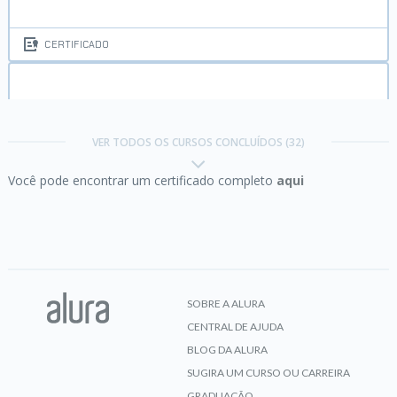
CERTIFICADO
Certificação Linux LPI Essentials parte 2:
Open
Source Software and Licensing
VER TODOS OS CURSOS CONCLUÍDOS (32)
Você pode encontrar um certificado completo
aqui
CERTIFICADO
Certificação Linux LPI Essentials parte 3:
Command Line Basics
SOBRE A ALURA
CENTRAL DE AJUDA
CERTIFICADO
BLOG DA ALURA
SUGIRA UM CURSO OU CARREIRA
GRADUAÇÃO