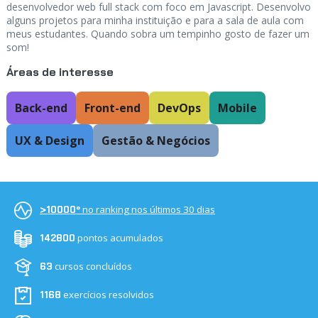
desenvolvedor web full stack com foco em Javascript. Desenvolvo
alguns projetos para minha instituição e para a sala de aula com
meus estudantes. Quando sobra um tempinho gosto de fazer um
som!
Áreas de interesse
Back-end
Front-end
DevOps
Mobile
UX & Design
Gestão & Negócios
no ranking nos últimos 30 dias
>10000º
pontos acumulados
142800
cursos concluídos
63
exercícios resolvidos
1168