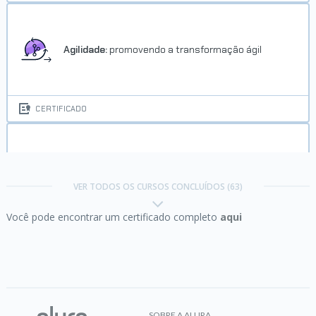
Agilidade:
promovendo a transformação ágil
CERTIFICADO
Algoritmos com JavaScript II:
aprofundando em
algoritmos de ordenação e busca
VER TODOS OS CURSOS CONCLUÍDOS (63)
Você pode encontrar um certificado completo
aqui
CERTIFICADO
Amazon VPC:
provisione uma nuvem privada
SOBRE A ALURA