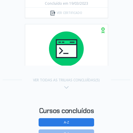
Concluído em 19/03/2023
VER CERTIFICADO
Trilha Aprenda a programar em
Python com Orientação a
VER TODAS AS TRILHAS CONCLUÍDAS(5)
Objetos
Concluído em 27/08/2023
VER CERTIFICADO
Cursos concluídos
A-Z