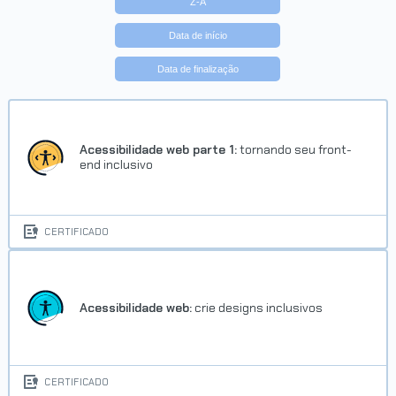
Z-A
Data de início
Data de finalização
Trilha Figma
Concluído em 08/09/2023
Acessibilidade web parte 1:
tornando seu front-
end inclusivo
VER CERTIFICADO
CERTIFICADO
Acessibilidade web:
crie designs inclusivos
CERTIFICADO