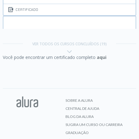
CERTIFICADO
Entity Framework:
Banco de dados de forma
eficiente
VER TODOS OS CURSOS CONCLUÍDOS (19)
Você pode encontrar um certificado completo
aqui
CERTIFICADO
HTML5 e CSS3 I:
Suas primeiras páginas da Web
SOBRE A ALURA
CENTRAL DE AJUDA
CERTIFICADO
BLOG DA ALURA
SUGIRA UM CURSO OU CARREIRA
GRADUAÇÃO