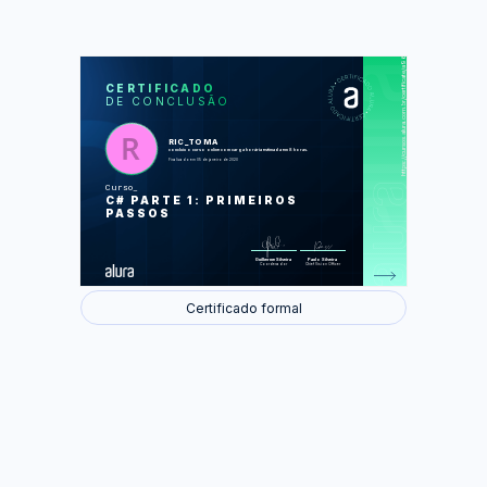
https://cursos.alura.com.br/certificate/a9614764-dc6b-4bbb-90b5-76de73370dab
LAS
AU
CERTIFICADO
DE CONCLUSÃO
História e ecossistema da linguagem
Nosso primeiro programa e o Visual
Studio
Variáveis numéricas
RIC_TOMA
Variáveis de texto
concluiu o curso online com carga horária estimada em 8 horas.
Controle de fluxo com IF
Finalizado em 05 de janeiro de 2020
Controle de fluxo com laços de
repetição
Curso
C# PARTE 1: PRIMEIROS
Foram feitas 67 de 67 atividades.
PASSOS
Guilherme Silveira
Paulo Silveira
Coordenador
Chief Vision Officer
Certificado formal