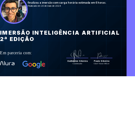
finalizou a imersão com carga horária estimada em 6 horas.
Finalizado em 20 de maio de 2024
IMERSÃO INTELIGÊNCIA ARTIFICIAL
2ª EDIÇÃO
Em parceria com:
Guilherme Silveira
Paulo Silveira
Coordenador
Chief Vision Officer