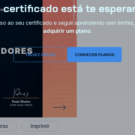
 certificado está te espera
so ao seu certificado e seguir aprendendo sem limites
adquirir um plano.
TALVEZ DEPOIS
CONHECER PLANOS