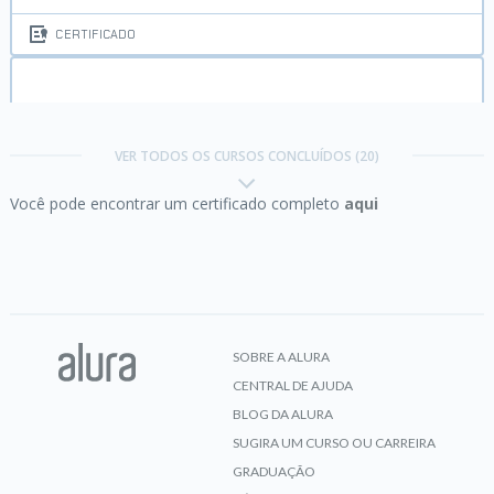
CERTIFICADO
Angular 2:
webapps ainda mais poderosas parte 1
VER TODOS OS CURSOS CONCLUÍDOS (20)
Você pode encontrar um certificado completo
aqui
CERTIFICADO
Angular 2:
webapps ainda mais poderosas parte 2
SOBRE A ALURA
CENTRAL DE AJUDA
CERTIFICADO
BLOG DA ALURA
SUGIRA UM CURSO OU CARREIRA
GRADUAÇÃO