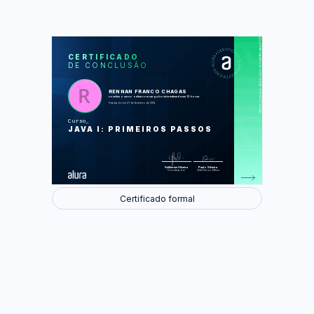
https://cursos.alura.com.br/certificate/202a79f419e18c0d83a5e9a6fc383a85
LAS
AU
CERTIFICADO
DE CONCLUSÃO
A linguagem Java
Variáveis e fluxo
Começando com Orientação a
objetos
RENNAN FRANCO CHAGAS
Arrays
concluiu o curso online com carga horária estimada em 12 horas.
Modificadores de acesso
Finalizado em 27 de fevereiro de 2014
Construtores
Atributos e métodos estáticos
Curso
JAVA I: PRIMEIROS PASSOS
Foram feitas 32 de 40 atividades.
Guilherme Silveira
Paulo Silveira
Coordenador
Chief Vision Officer
Certificado formal