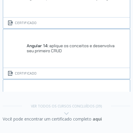
CERTIFICADO
Angular 14:
aplique os conceitos e desenvolva
seu primeiro CRUD
CERTIFICADO
Angular parte 1:
produtividade e organização com
framework SPA
VER TODOS OS CURSOS CONCLUÍDOS (39)
Você pode encontrar um certificado completo
aqui
CERTIFICADO